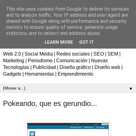
This site uses cookies from Google to deliver its services
Fernando de los Ríos |
and to analyze traffic. Your IP address and user-agent are
shared with Google along with performance and security
Consultor de marketing en
metrics to ensure quality of service, generate usage
statistics, and to detect and address abuse.
Sevilla
LEARN MORE
GOT IT
Web 2.0 | Social Media | Redes sociales | SEO | SEM |
Marketing | Periodismo | Comunicación | Nuevas
Tecnologías | Publicidad | Diseño gráfico | Diseño web |
Gadgets | Herramientas | Emprendimiento
▼
Pokeando, que es gerundio...