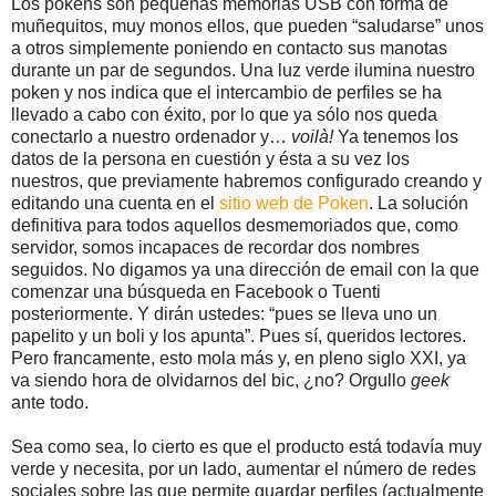
Los pokens son pequeñas memorias USB con forma de
muñequitos, muy monos ellos, que pueden “saludarse” unos
a otros simplemente poniendo en contacto sus manotas
durante un par de segundos. Una luz verde ilumina nuestro
poken y nos indica que el intercambio de perfiles se ha
llevado a cabo con éxito, por lo que ya sólo nos queda
conectarlo a nuestro ordenador y…
voilà!
Ya tenemos los
datos de la persona en cuestión y ésta a su vez los
nuestros, que previamente habremos configurado creando y
editando una cuenta en el
sitio web de Poken
. La solución
definitiva para todos aquellos desmemoriados que, como
servidor, somos incapaces de recordar dos nombres
seguidos. No digamos ya una dirección de email con la que
comenzar una búsqueda en Facebook o Tuenti
posteriormente. Y dirán ustedes: “pues se lleva uno un
papelito y un boli y los apunta”. Pues sí, queridos lectores.
Pero francamente, esto mola más y, en pleno siglo XXI, ya
va siendo hora de olvidarnos del bic, ¿no? Orgullo
geek
ante todo.
Sea como sea, lo cierto es que el producto está todavía muy
verde y necesita, por un lado, aumentar el número de redes
sociales sobre las que permite guardar perfiles (actualmente