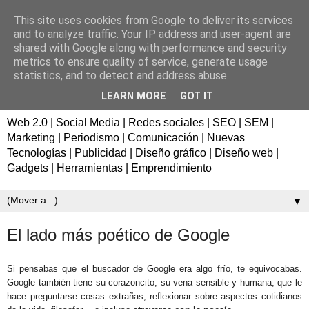
This site uses cookies from Google to deliver its services
Fernando de los Ríos |
and to analyze traffic. Your IP address and user-agent are
shared with Google along with performance and security
Consultor de marketing en
metrics to ensure quality of service, generate usage
statistics, and to detect and address abuse.
Sevilla
LEARN MORE
GOT IT
Web 2.0 | Social Media | Redes sociales | SEO | SEM |
Marketing | Periodismo | Comunicación | Nuevas
Tecnologías | Publicidad | Diseño gráfico | Diseño web |
Gadgets | Herramientas | Emprendimiento
▼
El lado más poético de Google
Si pensabas que el buscador de Google era algo frío, te equivocabas.
Google también tiene su corazoncito, su vena sensible y humana, que le
hace preguntarse cosas extrañas, reflexionar sobre aspectos cotidianos