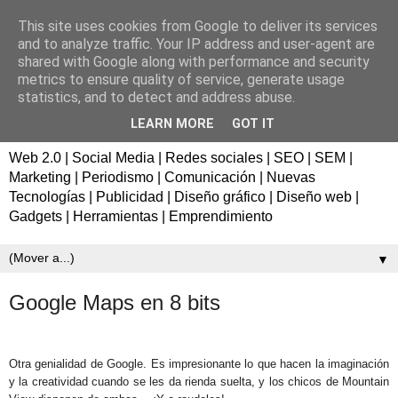
This site uses cookies from Google to deliver its services
Fernando de los Ríos |
and to analyze traffic. Your IP address and user-agent are
shared with Google along with performance and security
Consultor de marketing en
metrics to ensure quality of service, generate usage
statistics, and to detect and address abuse.
Sevilla
LEARN MORE
GOT IT
Web 2.0 | Social Media | Redes sociales | SEO | SEM |
Marketing | Periodismo | Comunicación | Nuevas
Tecnologías | Publicidad | Diseño gráfico | Diseño web |
Gadgets | Herramientas | Emprendimiento
▼
Google Maps en 8 bits
Otra genialidad de Google. Es impresionante lo que hacen la imaginación
y la creatividad cuando se les da rienda suelta, y los chicos de Mountain